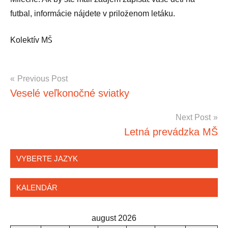
futbal, informácie nájdete v priloženom letáku.
Kolektív MŠ
Navigácia
Previous Post
Aktuality
Veselé veľkonočné sviatky
v
článku
Next Post
Letná prevádzka MŠ
VYBERTE JAZYK
KALENDÁR
august 2026