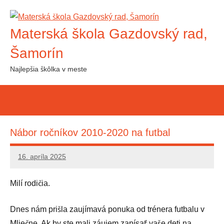
Skip
to
Materská škola Gazdovský rad,
content
Šamorín
Najlepšia škôlka v meste
Nábor ročníkov 2010-2020 na futbal
16. apríla 2025
Editor
Milí rodičia.
Dnes nám prišla zaujímavá ponuka od trénera futbalu v
Mliečne. Ak by ste mali záujem zapísať vaše deti na