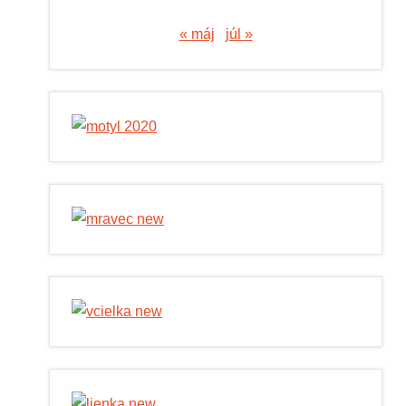
« máj
júl »