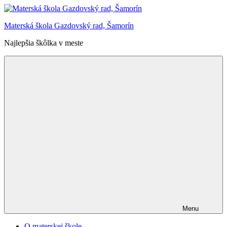
Skip
to
Materská škola Gazdovský rad, Šamorín
content
Najlepšia škôlka v meste
Menu
O materskej škole