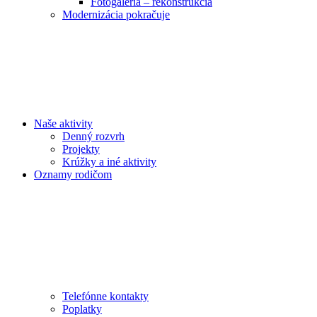
Fotogaléria – rekonštrukcia
Modernizácia pokračuje
Naše aktivity
Denný rozvrh
Projekty
Krúžky a iné aktivity
Oznamy rodičom
Telefónne kontakty
Poplatky