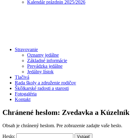
Kalendár prázdnin 2025/2026
Stravovanie
Oznamy jedálne
Základné informácie
Prevádzka jedálne
Jedálny lístok
Tlačivá
Rada školy a združenie rodičov
Škôlkarské radosti a starosti
Fotogaléria
Kontakt
Chránené heslom: Zvedavka a Kúzelník
Obsah je chránený heslom. Pre zobrazenie zadajte vaše heslo.
Heslo: