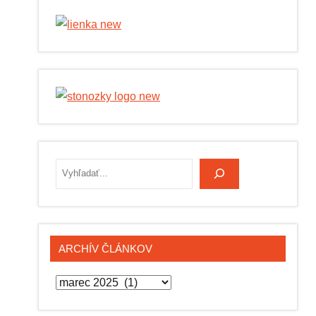
Hľadať
ARCHÍV ČLÁNKOV
Archív
článkov