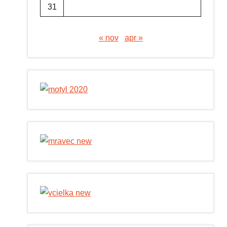
31
« nov
apr »